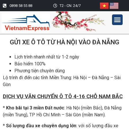
0898 58 55 88
T2 - CN: 24/7
TRANG CHỦ
GIỚI THIỆU
DỊCH VỤ VẬN CHUYỂN Ô TÔ
HÌNH ẢNH HOẠT ĐỘNG
GỬI XE Ô TÔ TỪ HÀ NỘI VÀO ĐÀ NẴNG
Lịch trình nhanh nhất từ 1-2 ngày
Bảo hiểm 100%
Phương tiện chuyên dùng
Lộ trình đi đến các tỉnh Miền Trung: Hà Nội –
Đà Nẵng –
Sài
Gòn
DỊCH VỤ VẬN CHUYỂN Ô TÔ 4-16 CHỖ NAM BẮC
*
Kho bãi tại 3 miền Đất nước
: Hà Nội (miền Bắc), Đà Nẵng
(miền Trung), TP Hồ Chí Minh – Sài Gòn (miền Nam).
*
Số lượng đầu xe chuyên dụng lớn
: với số lượng đầu xe